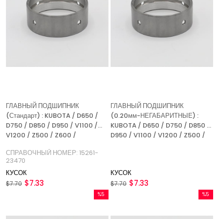
ГЛАВНЫЙ ПОДШИПНИК
ГЛАВНЫЙ ПОДШИПНИК
(Стандарт) : KUBOTA / D650 /
(0.20мм-НЕГАБАРИТНЫЕ) :
D750 / D850 / D950 / V1100 /
KUBOTA / D650 / D750 / D850 /
V1200 / Z500 / Z600 /
D950 / V1100 / V1200 / Z500 /
СПРАВОЧНЫЙ НОМЕР: 15261-
Z600 /
СПРАВОЧНЫЙ НОМЕР: 15261-
23470
23470
КУСОК
КУСОК
$7.33
$7.33
$7.70
$7.70
%5
%5
Скидка
Скидка
%5Скидка
%5Скидк