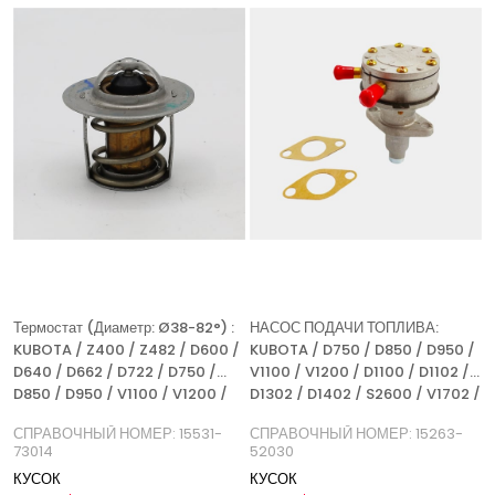
%5Скидка
%5Скидк
Термостат (Диаметр: Ø38-82°) :
НАСОС ПОДАЧИ ТОПЛИВА:
KUBOTA / Z400 / Z482 / D600 /
KUBOTA / D750 / D850 / D950 /
D640 / D662 / D722 / D750 /
V1100 / V1200 / D1100 / D1102 /
D850 / D950 / V1100 / V1200 /
D1302 / D1402 / S2600 / V1702 /
СПРАВОЧНЫЙ НОМЕР: 15531-
V1902 / V1500 / V1502 / V1512 /
СПРАВОЧНЫЙ НОМЕР: 15531-
СПРАВОЧНЫЙ НОМЕР: 15263-
73014
СПРАВОЧНЫЙ НОМЕР: 15263-
73014
52030
52030
КУСОК
КУСОК