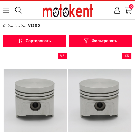
0
V1200
Сортировать
Фильтровать
%5
%5
Скидка
Скидка
%5Скидка
%5Скидк