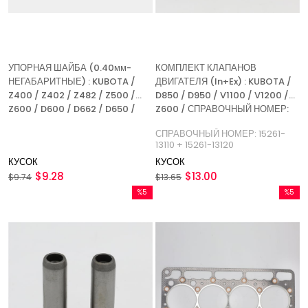
УПОРНАЯ ШАЙБА (0.40мм-
КОМПЛЕКТ КЛАПАНОВ
НЕГАБАРИТНЫЕ) : KUBOTA /
ДВИГАТЕЛЯ (In+Ex) : KUBOTA /
Z400 / Z402 / Z482 / Z500 /
D850 / D950 / V1100 / V1200 /
Z600 / D600 / D662 / D650 /
Z600 / СПРАВОЧНЫЙ НОМЕР:
D722 / D750 / D850 / D950 /
15261-13110 + 15261-13120
СПРАВОЧНЫЙ НОМЕР: 15261-
D782 / D902 / V1100 / V1200
13110 + 15261-13120
КУСОК
КУСОК
$9.28
$13.00
$9.74
$13.65
%5
%5
Скидка
Скидка
%5Скидка
%5Скидк