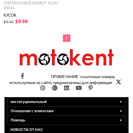
СПРАВОЧНЫЙ НОМЕР: 15261-
НОМЕР: 15261-65514
65514
КУСОК
$8.98
$9.43
1
ПРИМЕЧАНИЕ: ссылочные номера,
используемые на сайте, предназначены для информации.
институциональный
Отношения с клиентами
Помощь
НОВОСТИ ОТ НАС