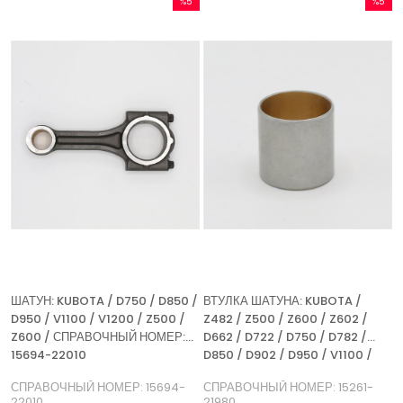
%5
%5
Скидка
Скидка
%5Скидка
%5Скидк
ШАТУН: KUBOTA / D750 / D850 /
ВТУЛКА ШАТУНА: KUBOTA /
D950 / V1100 / V1200 / Z500 /
Z482 / Z500 / Z600 / Z602 /
Z600 / СПРАВОЧНЫЙ НОМЕР:
D662 / D722 / D750 / D782 /
15694-22010
D850 / D902 / D950 / V1100 /
V1200 / СПРАВОЧНЫЙ НОМЕР:
СПРАВОЧНЫЙ НОМЕР: 15694-
СПРАВОЧНЫЙ НОМЕР: 15261-
15261-21980
22010
21980