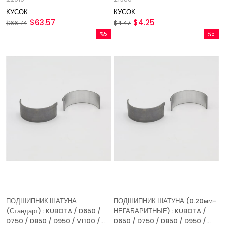
КУСОК
КУСОК
$63.57
$4.25
$66.74
$4.47
%5
%5
Скидка
Скидка
%5Скидка
%5Скидк
ПОДШИПНИК ШАТУНА
ПОДШИПНИК ШАТУНА (0.20мм-
(Стандарт) : KUBOTA / D650 /
НЕГАБАРИТНЫЕ) : KUBOTA /
D750 / D850 / D950 / V1100 /
D650 / D750 / D850 / D950 /