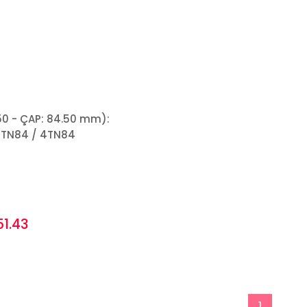
50 - ÇAP: 84.50 mm):
3TN84 / 4TN84
51.43
1