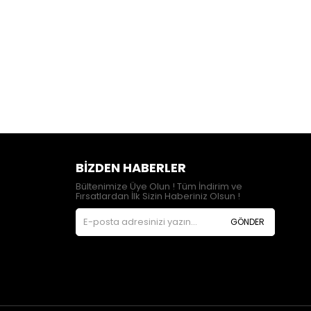
BIZDEN HABERLER
Bültenimize Üye Olun ! Tüm İndirim ve
Fırsatlardan İlk Sizin Haberiniz Olsun !
GÖNDER