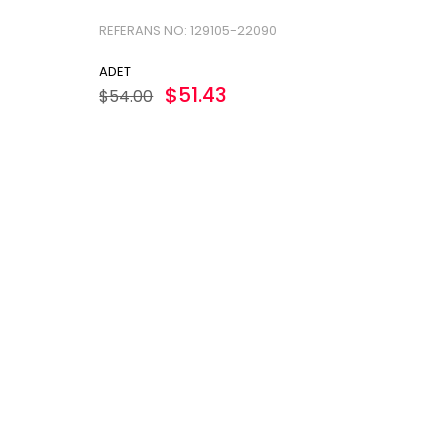
REFERANS NO: 129105-22090
ADET
$51.43
$54.00