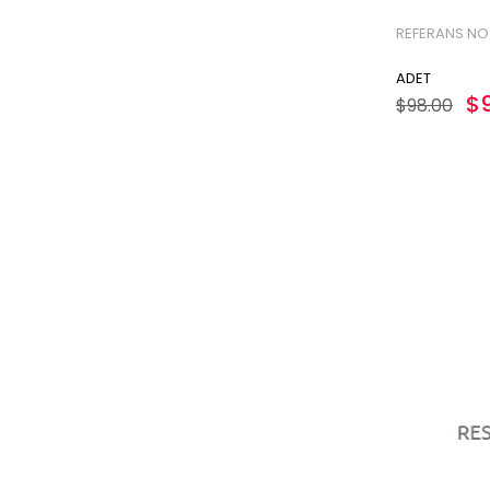
REFERANS NO:
ADET
$
$98.00