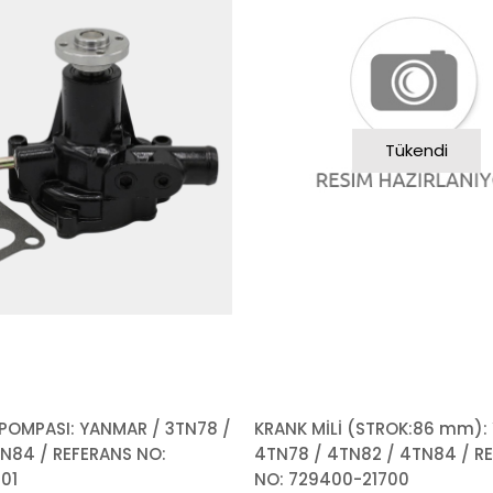
Tükendi
POMPASI: YANMAR / 3TN78 /
KRANK MİLİ (STROK:86 mm):
N84 / REFERANS NO:
4TN78 / 4TN82 / 4TN84 / R
01
NO: 729400-21700