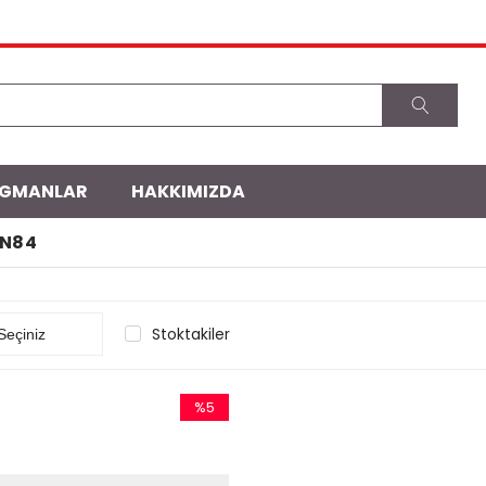
EGMANLAR
HAKKIMIZDA
N84
Stoktakiler
%5
İndirim
%5İndirim