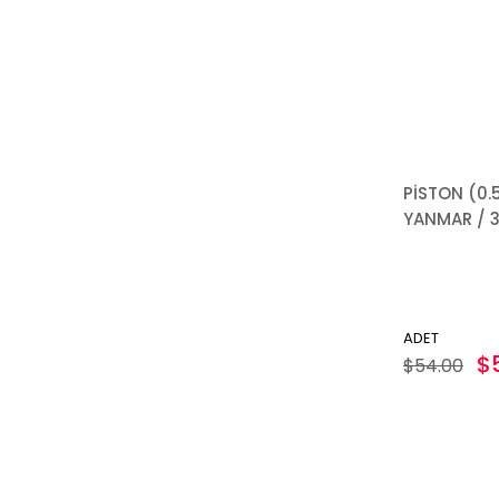
PİSTON (0.
YANMAR / 
ADET
$
$54.00