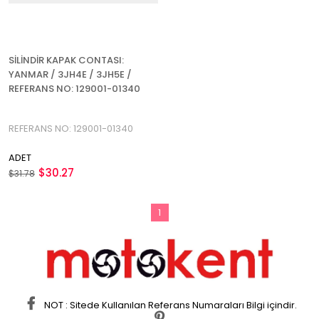
SİLİNDİR KAPAK CONTASI:
YANMAR / 3JH4E / 3JH5E /
REFERANS NO: 129001-01340
REFERANS NO: 129001-01340
ADET
$30.27
$31.78
1
NOT : Sitede Kullanılan Referans Numaraları Bilgi içindir.