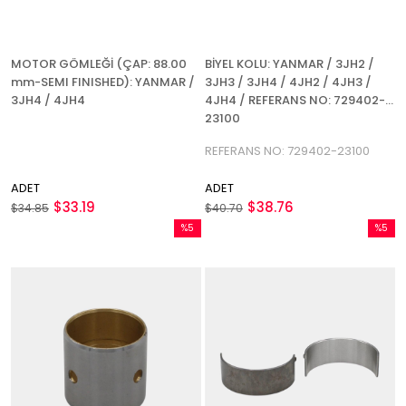
MOTOR GÖMLEĞİ (ÇAP: 88.00
BİYEL KOLU: YANMAR / 3JH2 /
mm-SEMI FINISHED): YANMAR /
3JH3 / 3JH4 / 4JH2 / 4JH3 /
3JH4 / 4JH4
4JH4 / REFERANS NO: 729402-
23100
REFERANS NO: 729402-23100
ADET
ADET
$33.19
$38.76
$34.85
$40.70
%5
%5
İndirim
İndirim
%5İndirim
%5İndir