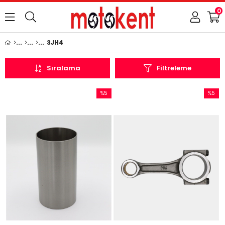
0
3JH4
Sıralama
Filtreleme
%5
%5
İndirim
İndirim
%5İndirim
%5İndir