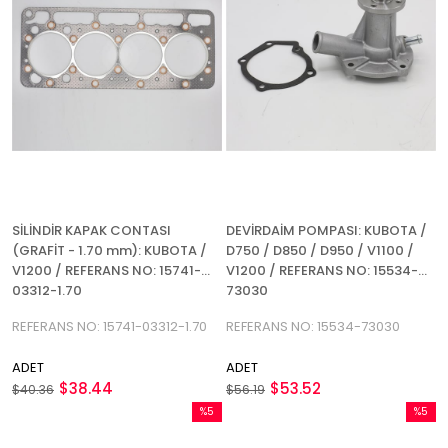
SİLİNDİR KAPAK CONTASI
DEVİRDAİM POMPASI: KUBOTA /
(GRAFİT - 1.70 mm): KUBOTA /
D750 / D850 / D950 / V1100 /
V1200 / REFERANS NO: 15741-
V1200 / REFERANS NO: 15534-
03312-1.70
73030
REFERANS NO: 15741-03312-1.70
REFERANS NO: 15534-73030
ADET
ADET
$38.44
$53.52
$40.36
$56.19
%5
%5
İndirim
İndirim