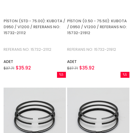
PİSTON (STD - 75.00): KUBOTA /
PİSTON (0.50 - 75.50): KUBOTA
D950 / V1200 / REFERANS NO:
/ D950 / V1200 / REFERANS NO:
15732-21112
15732-21912
REFERANS NO: 15732-21112
REFERANS NO: 15732-21912
ADET
ADET
$35.92
$35.92
$37.71
$37.71
%5
%5
İndirim
İndirim
%5İndirim
%5İndir