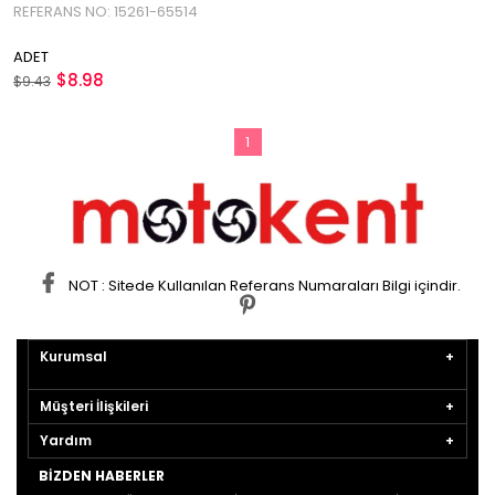
REFERANS NO: 15261-65514
65514
ADET
$8.98
$9.43
1
NOT : Sitede Kullanılan Referans Numaraları Bilgi içindir.
Kurumsal
Müşteri İlişkileri
Yardım
BIZDEN HABERLER