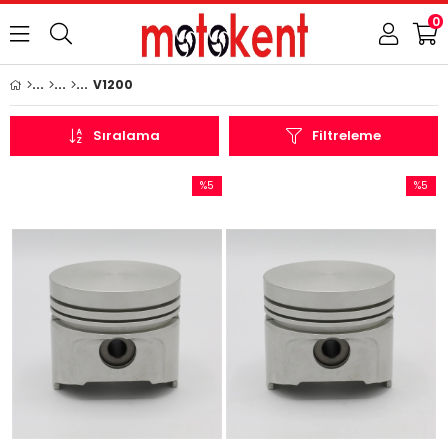
0
V1200
Sıralama
Filtreleme
%5
%5
İndirim
İndirim
%5İndirim
%5İndir