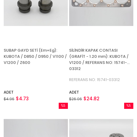
SUBAP GAYD SETİ (Em+Eg):
SİLİNDİR KAPAK CONTASI
KUBOTA / D850 / D950 / V1100 /
(GRAFİT - 1.20 mm): KUBOTA /
V1200 / Z600
V1200 / REFERANS NO: 15741-
03312
REFERANS NO: 15741-03312
ADET
ADET
$4.73
$24.82
$4.96
$26.06
%5
%5
İndirim
İndirim
%5İndirim
%5İndir