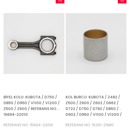
%5
%5
İndirim
İndirim
%5İndirim
%5İndir
BİYEL KOLU: KUBOTA / D750 /
KOL BURCU: KUBOTA / Z482 /
D850 / D950 / V1100 / V1200 /
Z500 / Z600 / Z602 / D662 /
Z500 / Z600 / REFERANS NO:
D722 / D750 / D782 / D850 /
15694-22010
D902 / D950 / V1100 / V1200 /
REFERANS NO: 15261-21980
REFERANS NO: 15694-22010
REFERANS NO: 15261-21980