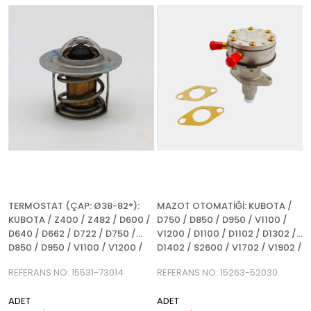
%5İndirim
%5İndir
TERMOSTAT (ÇAP: Ø38-82°):
MAZOT OTOMATİĞİ: KUBOTA /
KUBOTA / Z400 / Z482 / D600 /
D750 / D850 / D950 / V1100 /
D640 / D662 / D722 / D750 /
V1200 / D1100 / D1102 / D1302 /
D850 / D950 / V1100 / V1200 /
D1402 / S2600 / V1702 / V1902 /
REFERANS NO: 15531-73014
V1500 / V1502 / V1512 /
REFERANS NO: 15531-73014
REFERANS NO: 15263-52030
REFERANS NO: 15263-52030
ADET
ADET