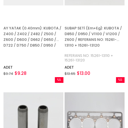
AY YATAK (0.40mm): KUBOTA /
SUBAP SETİ (Em+Eg): KUBOTA /
Z400 / Z402 / Z482 / Z500 /
D850 / D950 / V1100 / V1200 /
Z600 / D600 / D662 / D650 /
Z600 / REFERANS NO: 15261-
D722 / D750 / D850 / D950 /
13110 + 15261-13120
D782 / D902 / V1100 / V1200
REFERANS NO: 15261-13110 +
15261-13120
ADET
ADET
$9.28
$13.00
$9.74
$13.65
%5
%5
İndirim
İndirim
%5İndirim
%5İndir