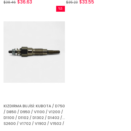
$36.63
$33.55
$38.46
$35.23
%5
İndirim
%5İndirim
KIZDIRMA BUJİSİ: KUBOTA / D750
/ D850 / D950 / V1100 / V1200 /
D1100 / D1102 / D1302 / D1402 /
S2600 / V1702 / V1902 / V1502 /
V1512 / REFERANS NO: 15261-