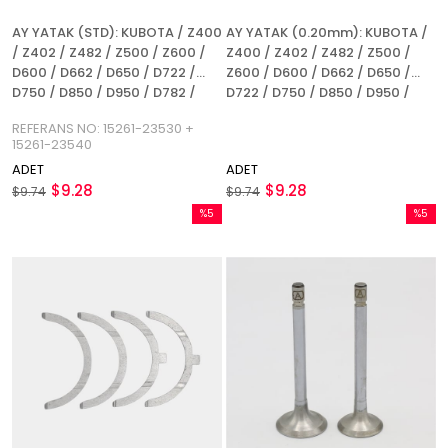
AY YATAK (STD): KUBOTA / Z400
AY YATAK (0.20mm): KUBOTA /
/ Z402 / Z482 / Z500 / Z600 /
Z400 / Z402 / Z482 / Z500 /
D600 / D662 / D650 / D722 /
Z600 / D600 / D662 / D650 /
D750 / D850 / D950 / D782 /
D722 / D750 / D850 / D950 /
D902 / V1100 / V1200 /
D782 / D902 / V1100 / V1200
REFERANS NO: 15261-23530 +
REFERANS NO: 15261-23530 +
15261-23540
15261-23540
ADET
ADET
$9.28
$9.28
$9.74
$9.74
%5
%5
İndirim
İndirim
%5İndirim
%5İndir